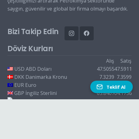
çeşitliliğimizi artırarak Petrokimya sektöründe
saygın, güvenilir ve global bir firma olmayı başardık.
Bizi Takip Edin
Döviz Kurları
Alış
Satış
USD
ABD Doları
47.5055
47.5911
DKK
Danimarka Kronu
7.3239
7.3599
EUR
Euro
54.8356
54.9344
Teklif Al
GBP
İngiliz Sterlini
63.8407
64.1736
CAD
Kanada Doları
33.8703
34.0231
İletişim