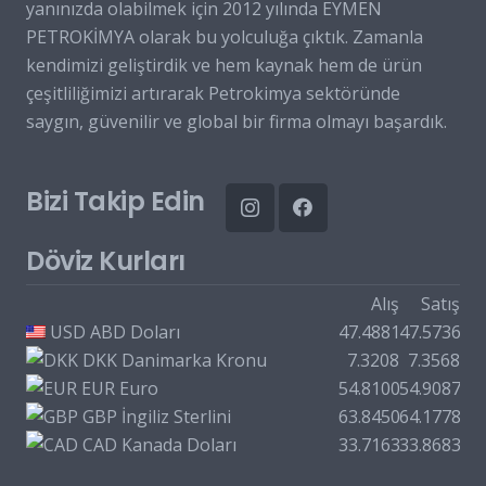
yanınızda olabilmek için 2012 yılında EYMEN
PETROKİMYA olarak bu yolculuğa çıktık. Zamanla
kendimizi geliştirdik ve hem kaynak hem de ürün
çeşitliliğimizi artırarak Petrokimya sektöründe
saygın, güvenilir ve global bir firma olmayı başardık.
Bizi Takip Edin
Döviz Kurları
Alış
Satış
USD
ABD Doları
47.4881
47.5736
DKK
Danimarka Kronu
7.3208
7.3568
EUR
Euro
54.8100
54.9087
GBP
İngiliz Sterlini
63.8450
64.1778
CAD
Kanada Doları
33.7163
33.8683