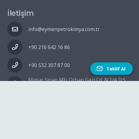
İletişim
info@eymenpetrokimya.com.tr
+90 216 642 16 86
+90 532 307 87 00
Teklif Al
Mimar Sinan Mh. Orhan Gazi Cd. N:1/A D:5
Çekmeköy – İstanbul
Eymen Petro Kimya © 2020 Dijital Çözüm Ortağı
by
Timsah Ajans