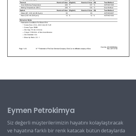
Eymen Petrokimya
Siz değerli müşterilerimizin hayatını kolaylaştıracak
ve hayatına farklı bir renk katacak bütün detaylarda